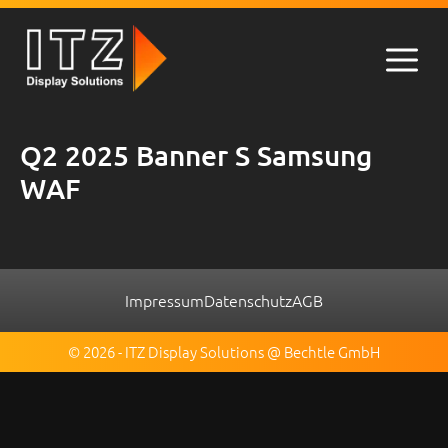
Zum
Inhalt
springen
Men
Q2 2025 Banner S Samsung
WAF
Impressum
Datenschutz
AGB
© 2026 - ITZ Display Solutions @ Bechtle GmbH