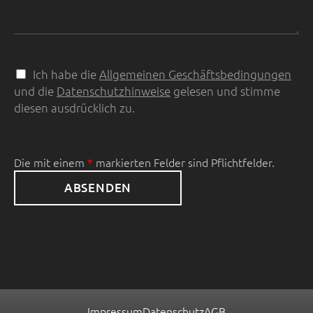
Ich habe die
Allgemeinen Geschäftsbedingungen
D
und die
Datenschutzhinweise
gelesen und stimme
a
t
diesen ausdrücklich zu.
e
n
s
Die mit einem
markierten Felder sind Pflichtfelder.
*
c
h
ABSENDEN
u
t
z
Impressum
Datenschutz
AGB