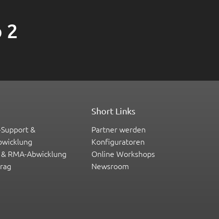
 2
Short Links
-Support &
Partner werden
bwicklung
Konfiguratoren
 & RMA-Abwicklung
Online Workshops
trag
Newsroom