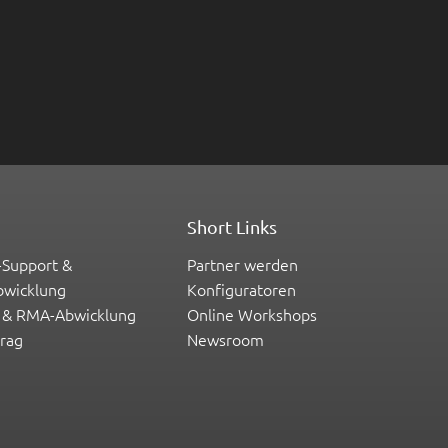
Short Links
-Support &
Partner werden
bwicklung
Konfiguratoren
 & RMA-Abwicklung
Online Workshops
trag
Newsroom