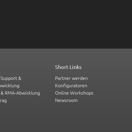
Short Links
-Support &
Partner werden
bwicklung
Konfiguratoren
 & RMA-Abwicklung
Online Workshops
trag
Newsroom