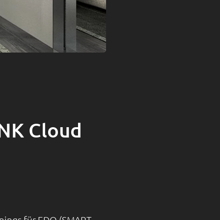
LYNK Cloud
inings für EDO (SMART