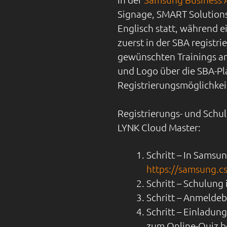
Signage, SMART Solutions
Englisch statt, während 
zuerst in der SBA registr
gewünschten Trainings an
und Logo über die SBA-Pl
Registrierungsmöglichkei
Registrierungs- und Schu
LYNK Cloud Master:
Schritt – In Samsu
https://samsung.c
Schritt – Schulun
Schritt – Anmeldeb
Schritt – Einladun
zum Online-Quiz 