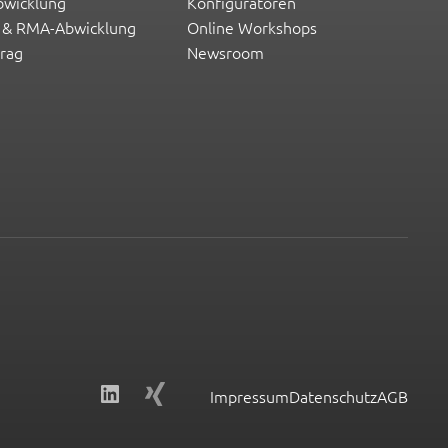
bwicklung
Konfiguratoren
 & RMA-Abwicklung
Online Workshops
trag
Newsroom
LinkedIn
Link
Impressum
Datenschutz
AGB