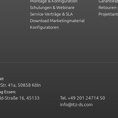
Montage & Konfiguration
Garantiea
Schulungen & Webinare
Retouren-
Service-Verträge & SLA
Projektan
Download Marketingmaterial
Konfiguratoren
bH
Str. 41a, 50858 Köln
ng Essen:
ld-Straße 16, 45133
Tel.
+49 201 24714 50
info@itz-ds.com