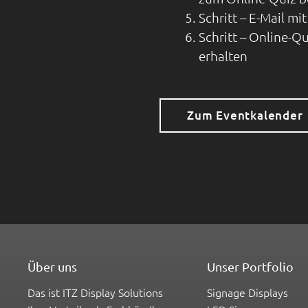
Schritt – E-Mail m
Schritt – Online-Q
erhalten
Zum Eventkalender
Über uns
Unser Portfolio
Das ist ITZ Display Solutions
Signage Displays