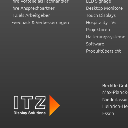
Ihre Vorteile als Fachhändler
LED Signage
Ihre Ansprechpartner
Desktop Monitore
ITZ als Arbeitgeber
Touch Displays
Feedback & Verbesserungen
Hospitality TVs
Projektoren
Halterungssysteme
Software
Produktübersicht
Bechtle Gm
Max-Planck-
Niederlassu
Heinrich-He
Essen