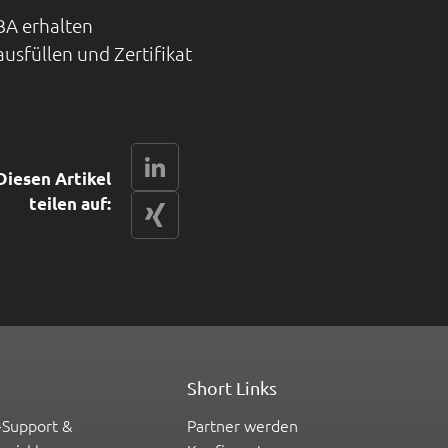
BA erhalten
usfüllen und Zertifikat
LinkedIn
Diesen Artikel
teilen auf:
xing
Short Links
-Support &
Partner werden