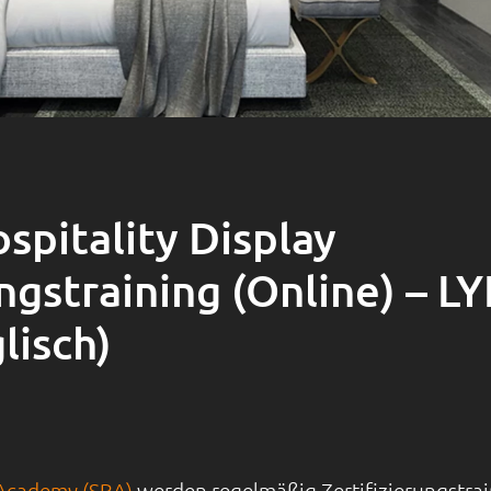
pitality Display
ungstraining (Online) – 
lisch)
Academy (SBA)
werden regelmäßig Zertifizierungstra