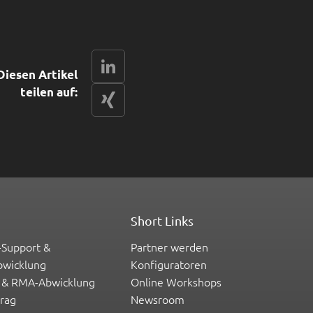
LinkedIn
Diesen Artikel
teilen auf:
xing
Short Links
-Support &
Partner werden
bwicklung
Konfiguratoren
 & RMA-Abwicklung
Online Workshops
trag
Newsroom