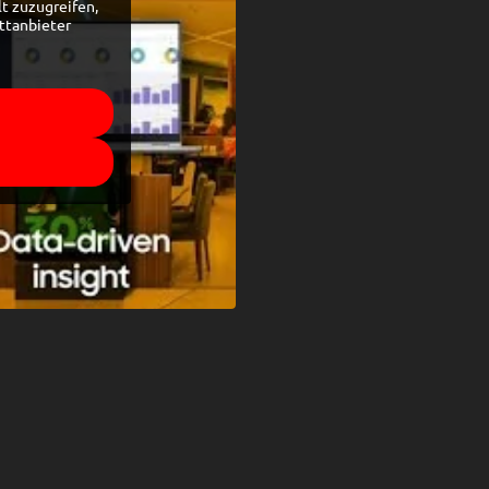
lt zuzugreifen,
ittanbieter