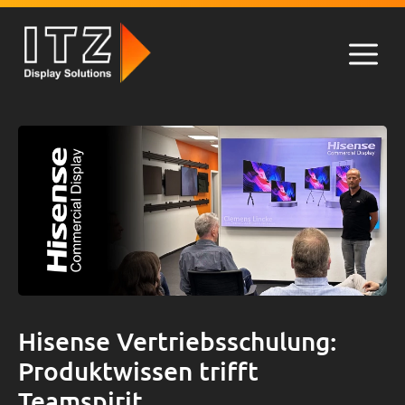
Zum
Inhalt
springen
Men
Hisense Vertriebsschulung:
Produktwissen trifft
Teamspirit