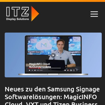
Zum
Inhalt
springen
Men
Neues zu den Samsung Signage
Softwarelösungen: MagicINFO
Cloud, VXT und Tizen Business