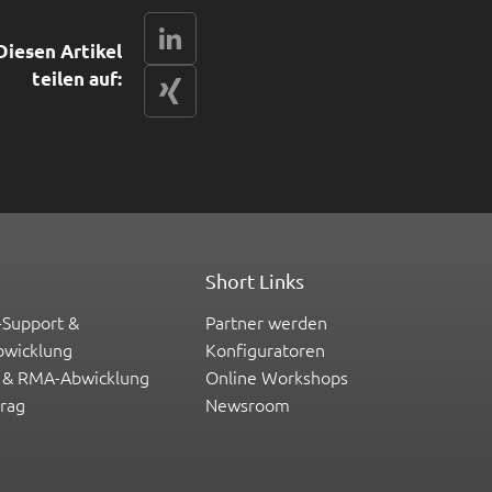
LinkedIn
Diesen Artikel
teilen auf:
xing
Short Links
-Support &
Partner werden
bwicklung
Konfiguratoren
 & RMA-Abwicklung
Online Workshops
trag
Newsroom