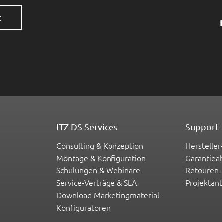
t
ITZ DS Services
Support
Consulting & Konzeption
Hersteller
Montage & Konfiguration
Garantiea
Schulungen & Webinare
Retouren-
Service-Verträge & SLA
Projektan
Download Marketingmaterial
Konfiguratoren