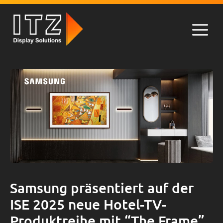
Zum
Inhalt
springen
Men
Samsung präsentiert auf der
ISE 2025 neue Hotel-TV-
Produktreihe mit “The Frame”