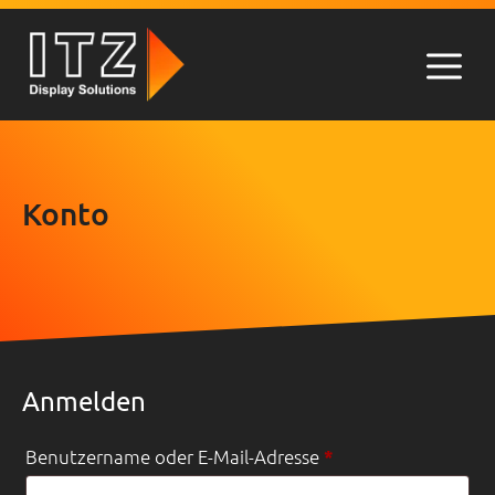
Zum
Inhalt
springen
Men
Konto
Anmelden
Erforderlich
Benutzername oder E-Mail-Adresse
*