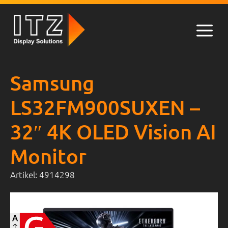
Zum
Inhalt
springen
Men
Samsung
LS32FM900SUXEN –
32″ 4K OLED Vision AI
Monitor
Artikel:
4914298