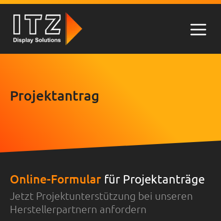
Zum
Inhalt
springen
Men
Projektantrag
Online-Formular
für Projektanträge
Jetzt Projektunterstützung bei unseren
Herstellerpartnern anfordern