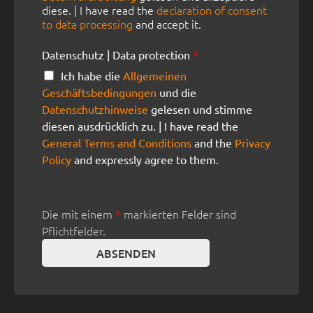
e
diese. | I have read the
declaration of consent
n
to data processing
and accept it.
v
e
Datenschutz | Data protection
*
r
a
Ich habe die
Allgemeinen
r
Geschäftsbedingungen
und die
b
Datenschutzhinweise
gelesen und stimme
e
diesen ausdrücklich zu. | I have read the
i
t
General Terms and Conditions
and the
Privacy
u
Policy
and expressly agree to them.
n
g
|
D
Die mit einem
markierten Felder sind
*
a
Pflichtfelder.
t
a
ABSENDEN
p
r
o
c