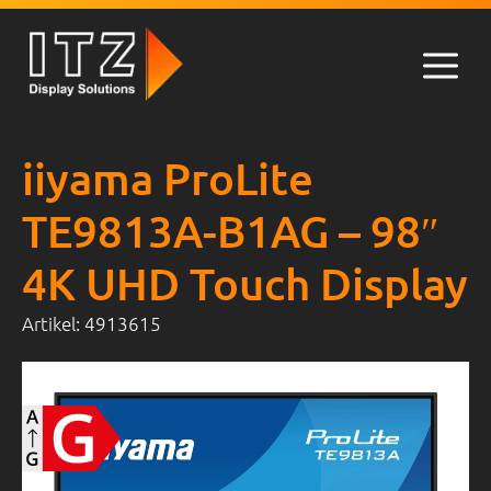
Zum
Inhalt
springen
Men
iiyama ProLite
TE9813A-B1AG – 98″
4K UHD Touch Display
Artikel:
4913615