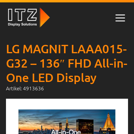
Zum
Inhalt
springen
Men
LG MAGNIT LAAA015-
G32 – 136″ FHD All-in-
One LED Display
Artikel:
4913636