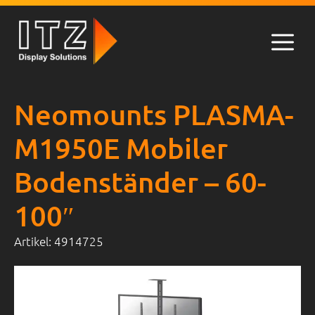
Zum
Inhalt
springen
Men
Neomounts PLASMA-
M1950E Mobiler
Bodenständer – 60-
100″
Artikel:
4914725