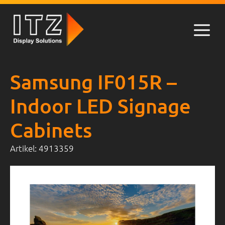
Zum
Inhalt
springen
Men
Samsung IF015R –
Indoor LED Signage
Cabinets
Artikel:
4913359