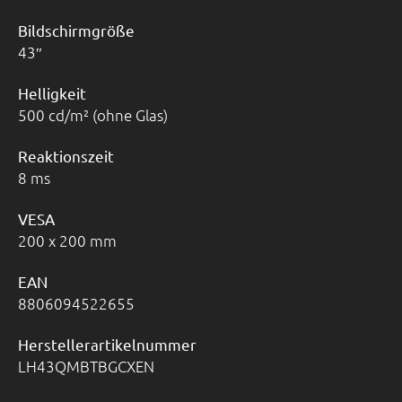
Bildschirmgröße
43
Helligkeit
500 cd/m² (ohne Glas)
Reaktionszeit
8 ms
VESA
200 x 200 mm
EAN
8806094522655
Herstellerartikelnummer
LH43QMBTBGCXEN