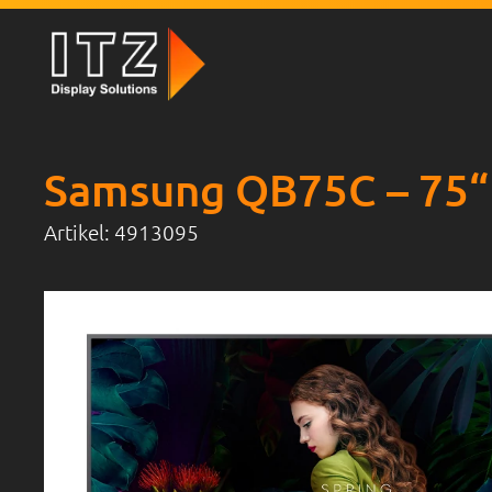
Zum
Inhalt
springen
Samsung QB75C – 75“ 
Artikel:
4913095