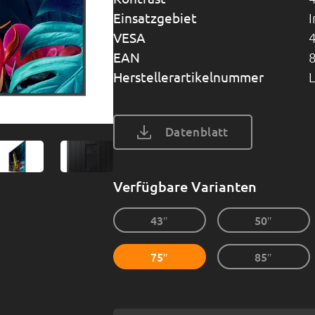
Einsatzgebiet
VESA
EAN
Herstellerartikelnummer
Datenblatt
Verfügbare Varianten
43″
50″
75″
85″