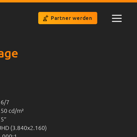
Partner werden
Menü
age
16/7
350 cd/m²
75
UHD (3.840x2.160)
4.000:1