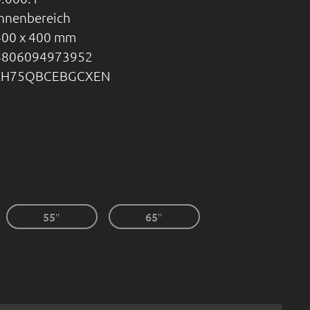
Innenbereich
400 x 400 mm
8806094973952
LH75QBCEBGCXEN
55″
65″