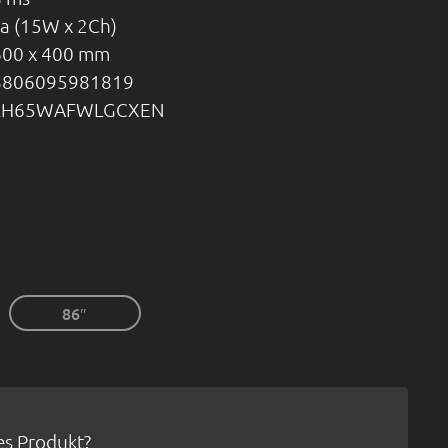
a (15W x 2Ch)
600 x 400 mm
8806095981819
LH65WAFWLGCXEN
86″
ses Produkt?