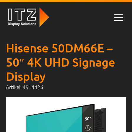
Zum
Inhalt
springen
Men
Hisense 50DM66E –
50″ 4K UHD Signage
Display
Artikel:
4914426