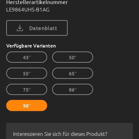
Herstellerartikelnummer
LE9864UHS-B1AG
Datenblatt
Verfügbare Varianten
43″
50″
55″
65″
75″
86″
98″
Interessieren Sie sich für dieses Produkt?