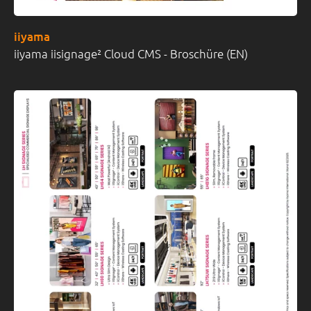
iiyama
iiyama iisignage² Cloud CMS - Broschüre (EN)