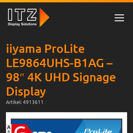
Zum
Inhalt
springen
Men
iiyama ProLite
LE9864UHS-B1AG –
98″ 4K UHD Signage
Display
Artikel:
4913611