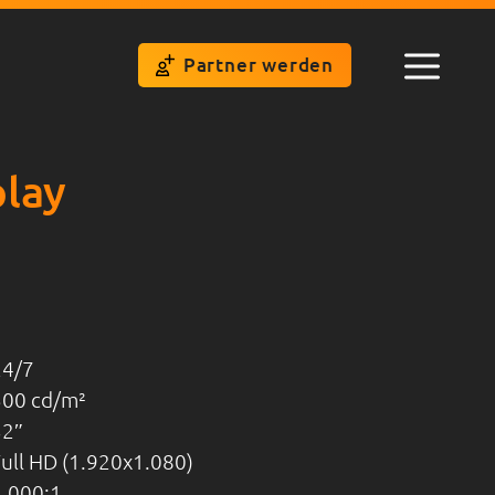
Partner werden
Menü
play
24/7
500 cd/m²
32
ull HD (1.920x1.080)
4.000:1