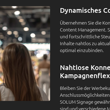
Dynamisches C
Übernehmen Sie die Kont
Content Management. SO
und fortschrittliche St
Inhalte nahtlos zu aktu
optimal einzubinden.
Nahtlose Konnek
Kampagnenflexi
Bleiben Sie der Werbeku
Anschlussmöglichkeiten.
SOLUM Signage gewährl
sind und verschiedene M