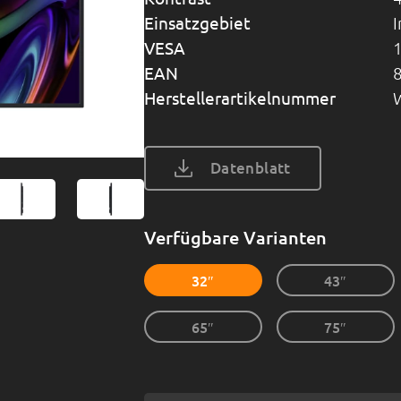
Einsatzgebiet
VESA
EAN
Herstellerartikelnummer
Datenblatt
Verfügbare Varianten
32″
43″
65″
75″