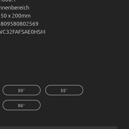
Innenbereich
150 x 200mm
8809580802569
WC32FAFSAE0HSM
50″
55″
86″