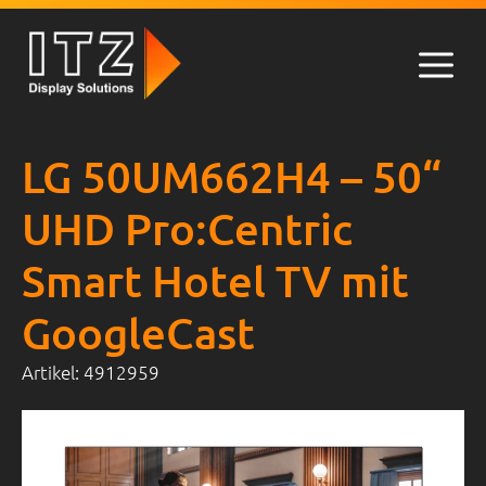
Zum
Inhalt
springen
Men
LG 50UM662H4 – 50“
UHD Pro:Centric
Smart Hotel TV mit
GoogleCast
Artikel:
4912959