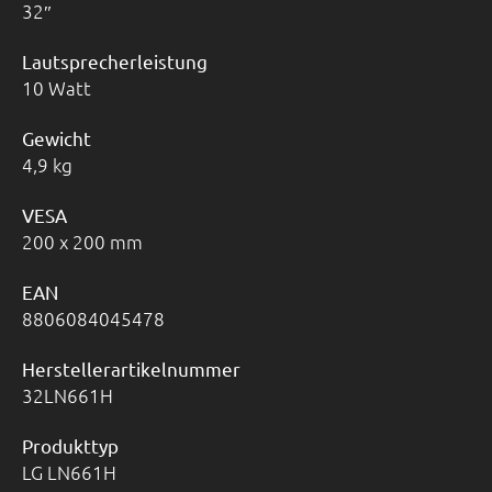
32
Lautsprecherleistung
10 Watt
Gewicht
4,9 kg
VESA
200 x 200 mm
EAN
8806084045478
Herstellerartikelnummer
32LN661H
Produkttyp
LG LN661H